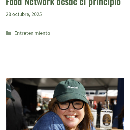
Food Network desde el principio
28 octubre, 2025
Categorías
Entretenimiento