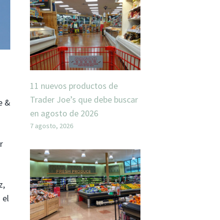
11 nuevos productos de
Trader Joe’s que debe buscar
e &
en agosto de 2026
7 agosto, 2026
r
z,
 el