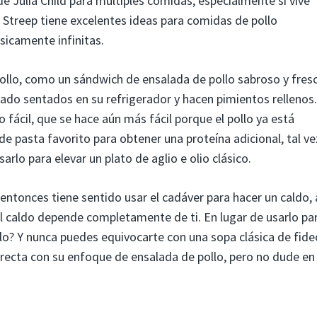
de Julia Child para múltiples comidas, especialmente si vive
. Streep tiene excelentes ideas para comidas de pollo
ásicamente infinitas.
ollo, como un sándwich de ensalada de pollo sabroso y fres
tado sentados en su refrigerador y hacen pimientos rellenos.
o fácil, que se hace aún más fácil porque el pollo ya está
de pasta favorito para obtener una proteína adicional, tal ve
arlo para elevar un plato de aglio e olio clásico.
 entonces tiene sentido usar el cadáver para hacer un caldo, 
el caldo depende completamente de ti. En lugar de usarlo pa
pollo? Y nunca puedes equivocarte con una sopa clásica de fid
orrecta con su enfoque de ensalada de pollo, pero no dude en