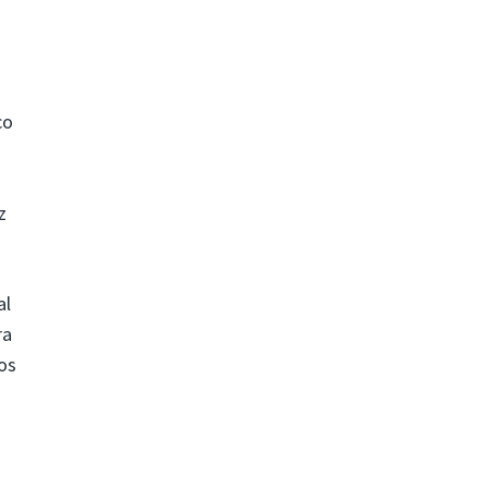
co
z
al
ra
eos