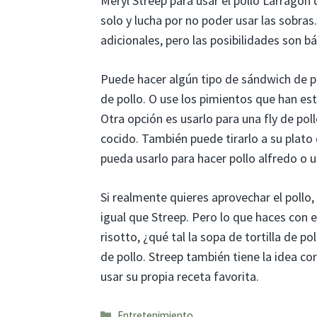
Meryl Streep para usar el pollo Larragon 
solo y lucha por no poder usar las sobras
adicionales, pero las posibilidades son b
Puede hacer algún tipo de sándwich de p
de pollo. O use los pimientos que han es
Otra opción es usarlo para una fly de poll
cocido. También puede tirarlo a su plato 
pueda usarlo para hacer pollo alfredo o us
Si realmente quieres aprovechar el pollo,
igual que Streep. Pero lo que haces con 
risotto, ¿qué tal la sopa de tortilla de 
de pollo. Streep también tiene la idea c
usar su propia receta favorita.
Categorías
Entretenimiento