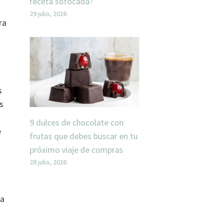
receta sofocada?
29 julio, 2026
ra
s
s
9 dulces de chocolate con
e
frutas que debes buscar en tu
próximo viaje de compras
28 julio, 2026
la