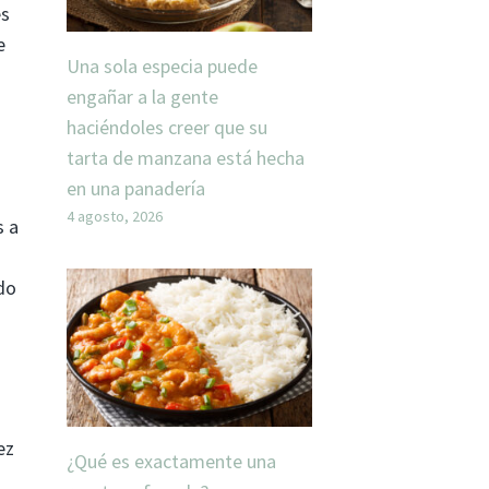
es
e
Una sola especia puede
engañar a la gente
haciéndoles creer que su
tarta de manzana está hecha
en una panadería
4 agosto, 2026
s a
do
ez
¿Qué es exactamente una