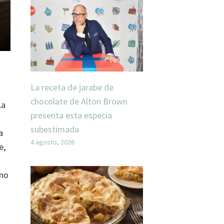
La receta de jarabe de
chocolate de Alton Brown
La
presenta esta especia
subestimada
a
4 agosto, 2026
e,
 no