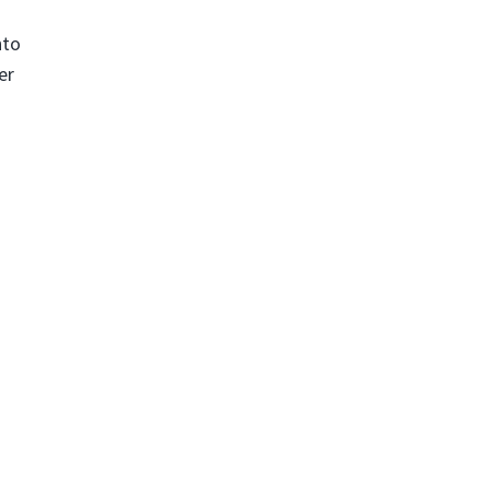
nto
er