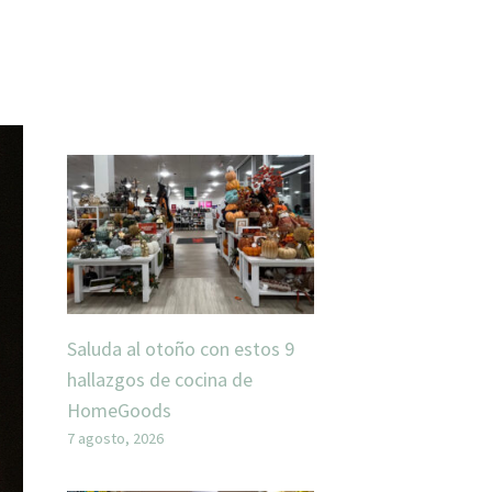
Saluda al otoño con estos 9
hallazgos de cocina de
HomeGoods
7 agosto, 2026