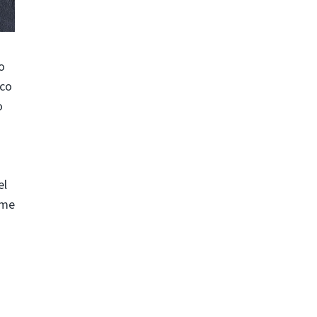
o
oco
o
el
ome