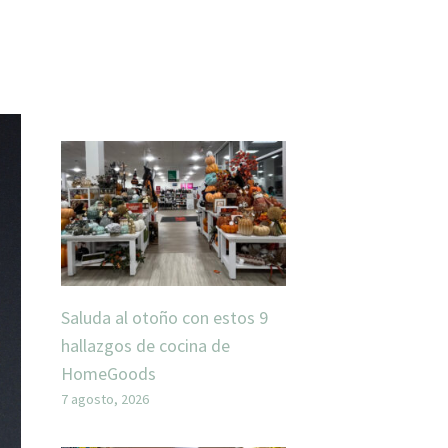
Saluda al otoño con estos 9
hallazgos de cocina de
HomeGoods
7 agosto, 2026