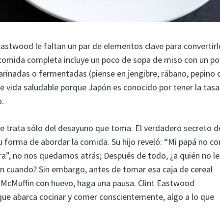
Eastwood le faltan un par de elementos clave para convertirl
comida completa incluye un poco de sopa de miso con un p
marinadas o fermentadas (piense en jengibre, rábano, pepino 
de vida saludable porque Japón es conocido por tener la tasa
o.
e trata sólo del desayuno que toma. El verdadero secreto d
su forma de abordar la comida. Su hijo reveló: “Mi papá no c
era”, no nos quedamos atrás; Después de todo, ¿a quién no le
en cuando? Sin embargo, antes de tomar esa caja de cereal
un McMuffin con huevo, haga una pausa. Clint Eastwood
ue abarca cocinar y comer conscientemente, algo a lo que