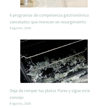
6 programas de competencia gastronómica
cancelados que merecen un resurgimiento
8 agosto, 2026
Deja de romper tus platos Pyrex y sigue este
consejo
8 agosto, 2026