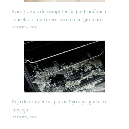
6 programas de competencia gastronómica
cancelados que merecen un resurgimiento
8 agosto, 2026
Deja de romper tus platos Pyrex y sigue este
consejo
8 agosto, 2026