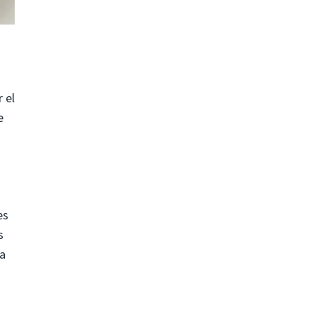
 el
e
es
s
la