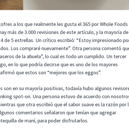
fres a los que realmente les gusta el 365 por Whole Foods
y más de 3.000 revisiones de este artículo, y la mayoría de
.4 de 5 estrellas. Un crítico escribió: “Estoy impresionado por
elados. Los compraré nuevamente”. Otra persona comentó qu
 caseros de la abuela”, lo cual es todo un cumplido. Un tercer
ego, en lo que podría decirse que es uno de los mayores
s afirmó que estos son “mejores que los eggos”.
es son en su mayoría positivas, todavía hubo algunos revisor
anking spot-on. Una persona estuvo de acuerdo con nosotro
entras que otra escribió que el sabor suave es la razón por 
Algunos comentarios señalaron que tenían que agregar
tequilla de maní, para poder disfrutarlos.