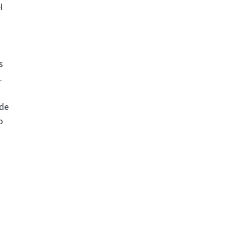
l
s
.
 de
o