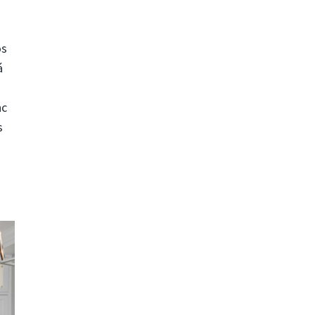
os
á
nc
s