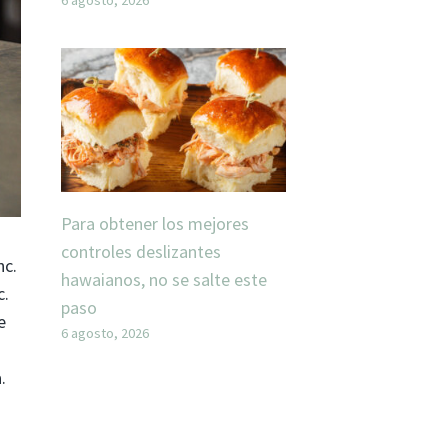
Para obtener los mejores
controles deslizantes
nc.
hawaianos, no se salte este
c.
paso
e
6 agosto, 2026
.