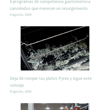
6 programas de competencia gastronómica
cancelados que merecen un resurgimiento
8 agosto, 2026
Deja de romper tus platos Pyrex y sigue este
consejo
8 agosto, 2026