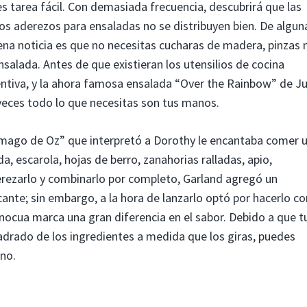
s tarea fácil. Con demasiada frecuencia, descubrirá que las
los aderezos para ensaladas no se distribuyen bien. De algun
ena noticia es que no necesitas cucharas de madera, pinzas n
nsalada. Antes de que existieran los utensilios de cocina
ventiva, y la ahora famosa ensalada “Over the Rainbow” de J
veces todo lo que necesitas son tus manos.
l mago de Oz” que interpretó a Dorothy le encantaba comer 
, escarola, hojas de berro, zanahorias ralladas, apio,
erezarlo y combinarlo por completo, Garland agregó un
ante; sin embargo, a la hora de lanzarlo optó por hacerlo co
nocua marca una gran diferencia en el sabor. Debido a que t
drado de los ingredientes a medida que los giras, puedes
 no.