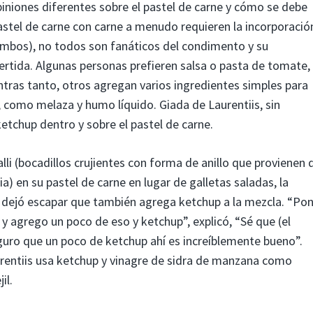
iniones diferentes sobre el pastel de carne y cómo se debe
 pastel de carne con carne a menudo requieren la incorporació
ambos), no todos son fanáticos del condimento y su
ertida. Algunas personas prefieren salsa o pasta de tomate,
entras tanto, otros agregan varios ingredientes simples para
el, como melaza y humo líquido. Giada de Laurentiis, sin
tchup dentro y sobre el pastel de carne.
lli (bocadillos crujientes con forma de anillo que provienen 
a) en su pastel de carne en lugar de galletas saladas, la
a dejó escapar que también agrega ketchup a la mezcla. “Po
, y agrego un poco de eso y ketchup”, explicó, “Sé que (el
uro que un poco de ketchup ahí es increíblemente bueno”.
rentiis usa ketchup y vinagre de sidra de manzana como
il.