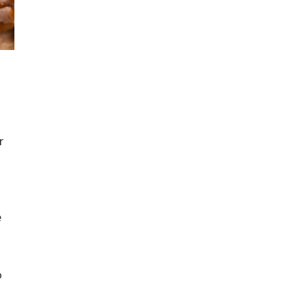
r
e
o