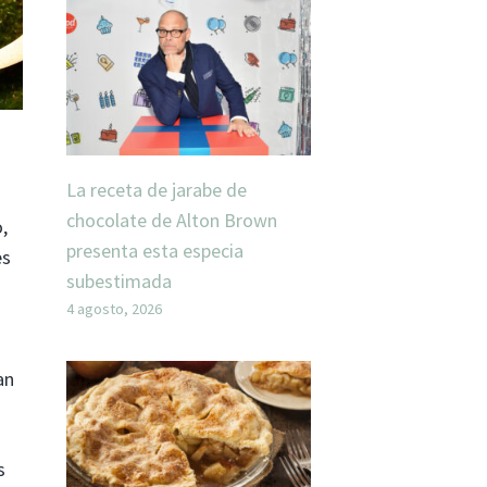
La receta de jarabe de
chocolate de Alton Brown
,
presenta esta especia
es
subestimada
4 agosto, 2026
an
s