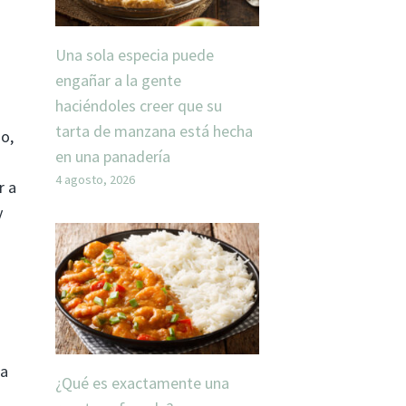
Una sola especia puede
engañar a la gente
haciéndoles creer que su
tarta de manzana está hecha
so,
en una panadería
4 agosto, 2026
r a
y
ra
¿Qué es exactamente una