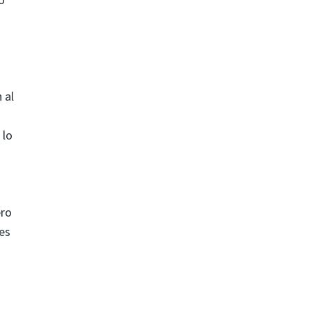
 al
 lo
ero
es