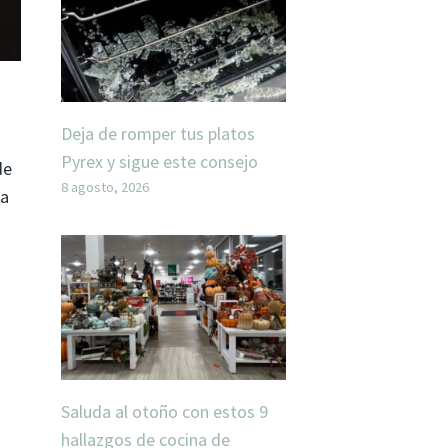
Deja de romper tus platos
Pyrex y sigue este consejo
de
8 agosto, 2026
la
Saluda al otoño con estos 9
hallazgos de cocina de