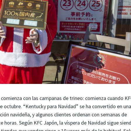
 comienza con las campanas de trineo: comienza cuando KF
de octubre. “Kentucky para Navidad” se ha convertido en un
ición navideña, y algunos clientes ordenan con semanas de
nte horas. Según KFC Japón, la víspera de Navidad sigue sien
tiendas que venden cinco a 10 veces más de lo habitual. Sol