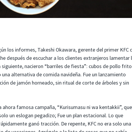
ún los informes, Takeshi Okawara, gerente del primer KFC 
e después de escuchar a los clientes extranjeros lamentar 
siguiente, nacieron “barriles de fiesta”: cubos de pollo frito
 una alternativa de comida navideña. Fue un lanzamiento
ción de jamón horneado, sin ritual de corte de árboles y sin
la ahora famosa campaña, “Kurisumasu ni wa kentakkii”, que
solo un eslogan pegadizo; Fue un plan estacional. Lo que
ápidamente ganó tracción. De repente, KFC no era solo una
o de vacaciones. Agrégalo a la lista de cosas que no sabía