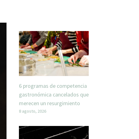
6 programas de competencia
gastronómica cancelados que
merecen un resurgimiento
8 agosto, 2026