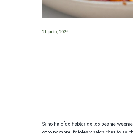
21 junio, 2026
Si no ha oído hablar de los beanie weenies
otro nombre: frijoles y salchichas (o sal