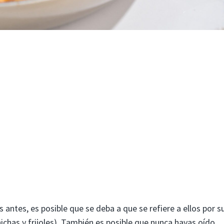
 antes, es posible que se deba a que se refiere a ellos por s
chichas y frijoles). También es posible que nunca hayas oído