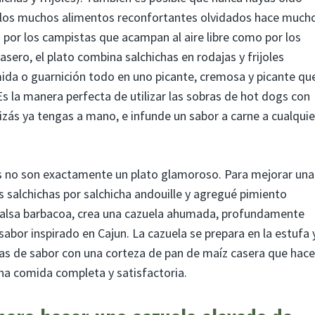
 de los muchos alimentos reconfortantes olvidados hace much
or los campistas que acampan al aire libre como por los
asero, el plato combina salchichas en rodajas y frijoles
da o guarnición todo en uno picante, cremosa y picante qu
Es la manera perfecta de utilizar las sobras de hot dogs con
zás ya tengas a mano, e infunde un sabor a carne a cualquie
ros no son exactamente un plato glamoroso. Para mejorar una
s salchichas por salchicha andouille y agregué pimiento
alsa barbacoa, crea una cazuela ahumada, profundamente
abor inspirado en Cajun. La cazuela se prepara en la estufa 
as de sabor con una corteza de pan de maíz casera que hace
 una comida completa y satisfactoria.