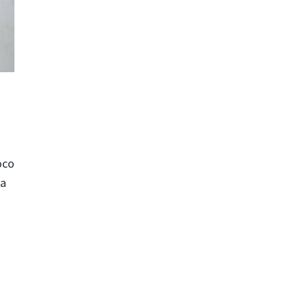
o
oco
la