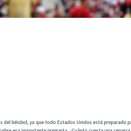
os del béisbol, ya que todo Estados Unidos está preparado p
sobre esa importante pregunta. ¿Cuánto cuesta una cerveza