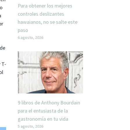
Para obtener los mejores
lo
controles deslizantes
a
hawaianos, no se salte este
er
paso
6 agosto, 2026
 de
 T-
ol
9 libros de Anthony Bourdain
para el entusiasta de la
gastronomía en tu vida
5 agosto, 2026