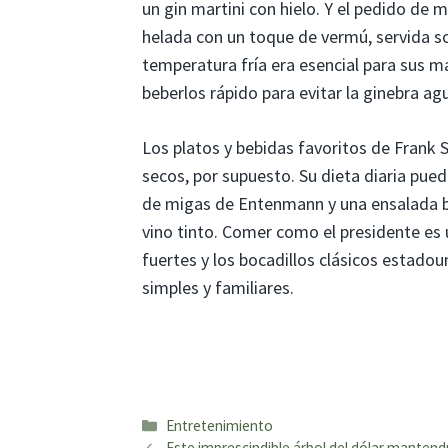
un gin martini con hielo. Y el pedido de 
helada con un toque de vermú, servida so
temperatura fría era esencial para sus mar
beberlos rápido para evitar la ginebra ag
Los platos y bebidas favoritos de Frank S
secos, por supuesto. Su dieta diaria pued
de migas de Entenmann y una ensalada bás
vino tinto. Comer como el presidente es 
fuertes y los bocadillos clásicos estad
simples y familiares.
Categorías
Entretenimiento
Este imprescindible árbol del dólar manten