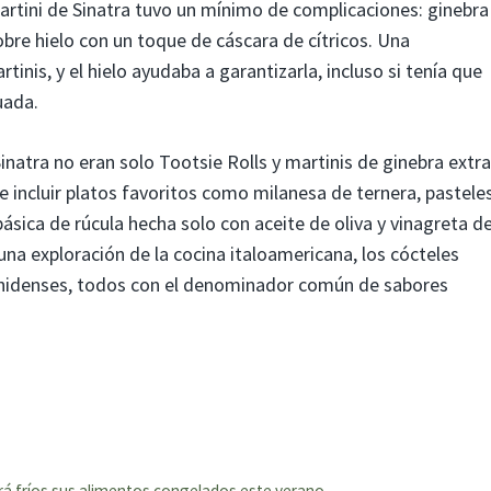
martini de Sinatra tuvo un mínimo de complicaciones: ginebra
bre hielo con un toque de cáscara de cítricos. Una
tinis, y el hielo ayudaba a garantizarla, incluso si tenía que
uada.
inatra no eran solo Tootsie Rolls y martinis de ginebra extra
e incluir platos favoritos como milanesa de ternera, pastele
ica de rúcula hecha solo con aceite de oliva y vinagreta d
una exploración de la cocina italoamericana, los cócteles
ounidenses, todos con el denominador común de sabores
drá fríos sus alimentos congelados este verano