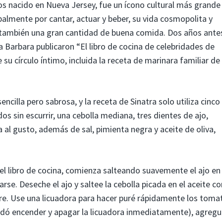
nos nacido en Nueva Jersey, fue un ícono cultural más grande
palmente por cantar, actuar y beber, su vida cosmopolita y
también una gran cantidad de buena comida. Dos años ante
a Barbara publicaron “El libro de cocina de celebridades de
 su círculo íntimo, incluida la receta de marinara familiar de
encilla pero sabrosa, y la receta de Sinatra solo utiliza cinco
os sin escurrir, una cebolla mediana, tres dientes de ajo,
al gusto, además de sal, pimienta negra y aceite de oliva,
 el libro de cocina, comienza salteando suavemente el ajo en
rse. Deseche el ajo y saltee la cebolla picada en el aceite co
e. Use una licuadora para hacer puré rápidamente los toma
ndó encender y apagar la licuadora inmediatamente), agreg