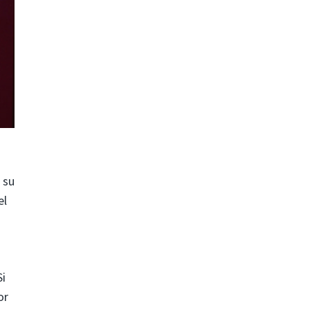
 su
el
Si
or