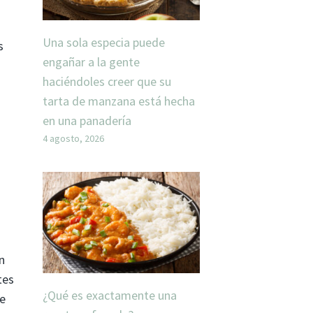
Una sola especia puede
s
engañar a la gente
haciéndoles creer que su
tarta de manzana está hecha
en una panadería
4 agosto, 2026
n
tes
¿Qué es exactamente una
ue