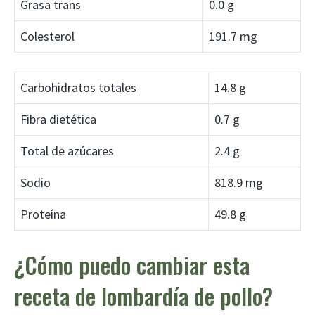
Grasa trans
0.0 g
Colesterol
191.7 mg
Carbohidratos totales
14.8 g
Fibra dietética
0.7 g
Total de azúcares
2.4 g
Sodio
818.9 mg
Proteína
49.8 g
¿Cómo puedo cambiar esta
receta de lombardía de pollo?