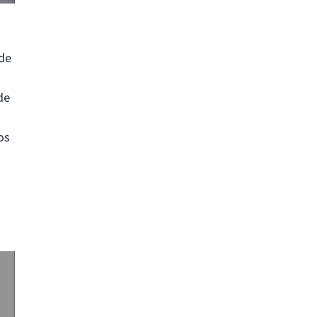
 de
de
os