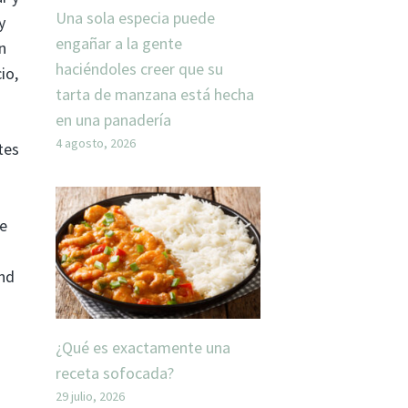
Una sola especia puede
y
engañar a la gente
n
haciéndoles creer que su
io,
tarta de manzana está hecha
en una panadería
4 agosto, 2026
tes
te
ond
¿Qué es exactamente una
receta sofocada?
29 julio, 2026