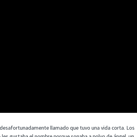
s desafortunadamente llamado que tuvo una vida corta. Los
no les gustaba el nombre porque sonaba a polvo de ángel, un