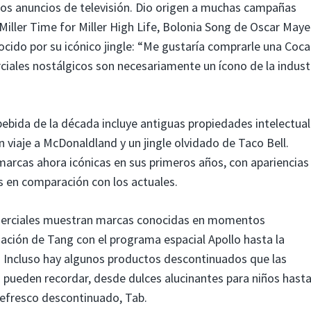
los anuncios de televisión. Dio origen a muchas campañas
Miller Time for Miller High Life, Bolonia Song de Oscar Maye
ocido por su icónico jingle: “Me gustaría comprarle una Coca
iales nostálgicos son necesariamente un ícono de la indust
ebida de la década incluye antiguas propiedades intelectua
 viaje a McDonaldland y un jingle olvidado de Taco Bell.
arcas ahora icónicas en sus primeros años, con apariencias
s en comparación con los actuales.
omerciales muestran marcas conocidas en momentos
ciación de Tang con el programa espacial Apollo hasta la
. Incluso hay algunos productos descontinuados que las
n pueden recordar, desde dulces alucinantes para niños hast
 refresco descontinuado, Tab.