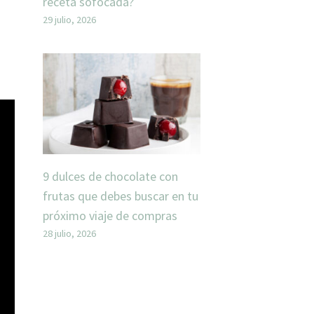
receta sofocada?
29 julio, 2026
9 dulces de chocolate con
frutas que debes buscar en tu
próximo viaje de compras
28 julio, 2026