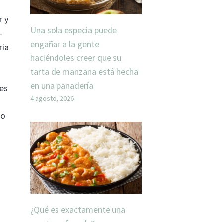
r y
Una sola especia puede
-
engañar a la gente
ria
haciéndoles creer que su
tarta de manzana está hecha
en una panadería
les
4 agosto, 2026
 o
a
¿Qué es exactamente una