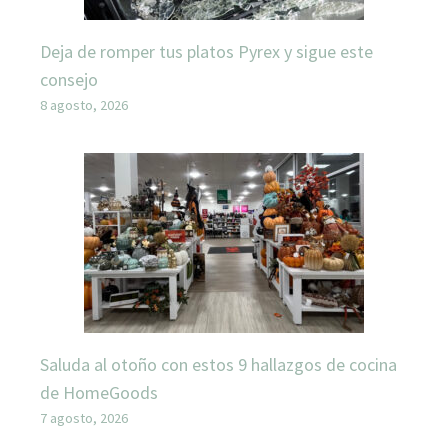
Deja de romper tus platos Pyrex y sigue este
consejo
8 agosto, 2026
Saluda al otoño con estos 9 hallazgos de cocina
de HomeGoods
7 agosto, 2026