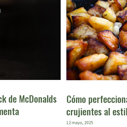
ock de McDonalds
Cómo perfecciona
 menta
crujientes al est
12 mayo, 2025