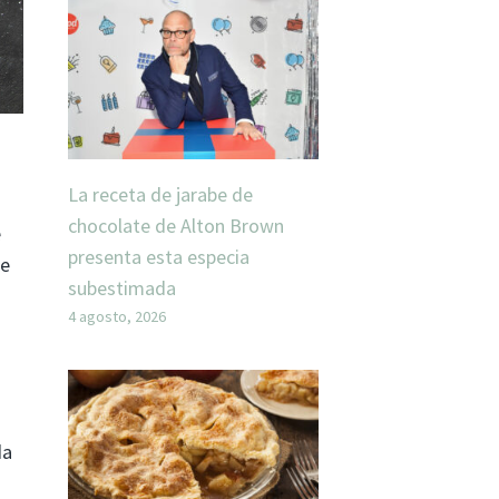
La receta de jarabe de
chocolate de Alton Brown
e
presenta esta especia
de
subestimada
4 agosto, 2026
da