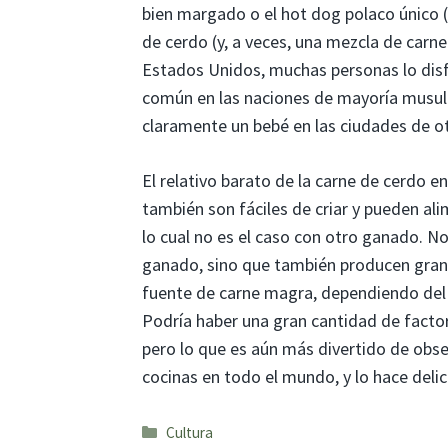
bien margado o el hot dog polaco único (k
de cerdo (y, a veces, una mezcla de carne
Estados Unidos, muchas personas lo disf
común en las naciones de mayoría musulma
claramente un bebé en las ciudades de ot
El relativo barato de la carne de cerdo e
también son fáciles de criar y pueden alim
lo cual no es el caso con otro ganado. N
ganado, sino que también producen gran
fuente de carne magra, dependiendo del c
Podría haber una gran cantidad de factor
pero lo que es aún más divertido de obs
cocinas en todo el mundo, y lo hace deli
Categorías
Cultura