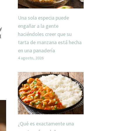
Una sola especia puede
engañar a la gente
y
haciéndoles creer que su
l
tarta de manzana está hecha
en una panadería
4 agosto, 2026
¿Qué es exactamente una