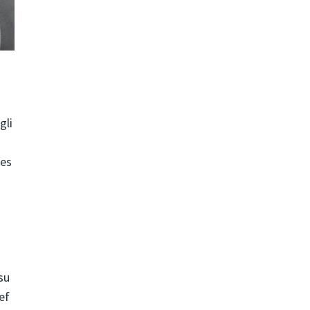
gli
res
su
ef