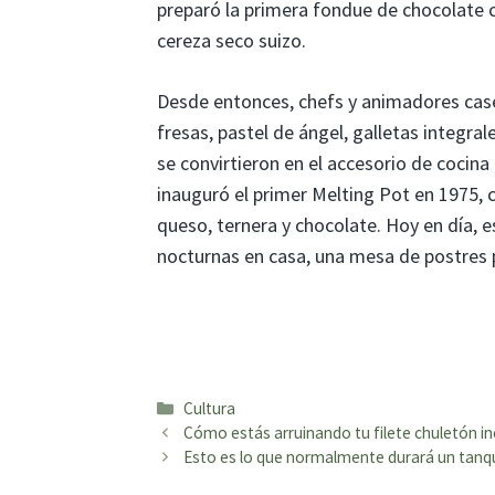
preparó la primera fondue de chocolate co
cereza seco suizo.
Desde entonces, chefs y animadores case
fresas, pastel de ángel, galletas integra
se convirtieron en el accesorio de cocina
inauguró el primer Melting Pot en 1975, c
queso, ternera y chocolate. Hoy en día, e
nocturnas en casa, una mesa de postres p
Categorías
Cultura
Cómo estás arruinando tu filete chuletón incl
Esto es lo que normalmente durará un tanqu