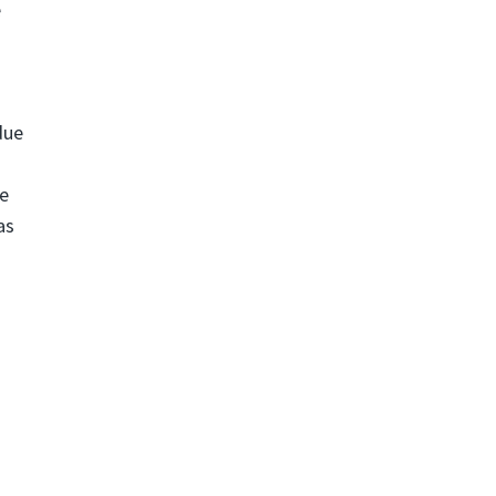
e
due
de
as