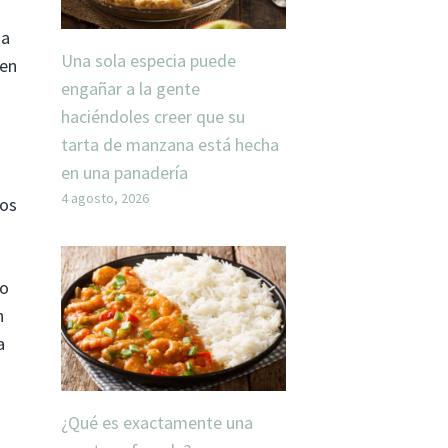
da
Una sola especia puede
 en
engañar a la gente
haciéndoles creer que su
tarta de manzana está hecha
en una panadería
4 agosto, 2026
dos
co
n
a
¿Qué es exactamente una