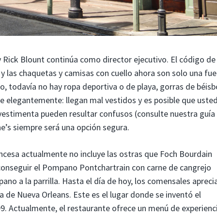
y Rick Blount continúa como director ejecutivo. El código de
 y las chaquetas y camisas con cuello ahora son solo una fue
, todavía no hay ropa deportiva o de playa, gorras de béisb
rse elegantemente: llegan mal vestidos y es posible que uste
 vestimenta pueden resultar confusos (consulte nuestra guía
ne’s siempre será una opción segura.
ancesa actualmente no incluye las ostras que Foch Bourdain
conseguir el Pompano Pontchartrain con carne de cangrejo
ano a la parrilla. Hasta el día de hoy, los comensales apreci
na de Nueva Orleans. Este es el lugar donde se inventó el
9. Actualmente, el restaurante ofrece un menú de experienc