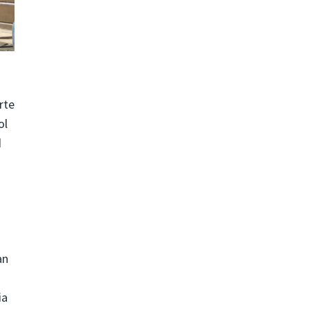
rte
ol
d
an
ia