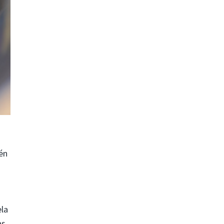
én
ela
as