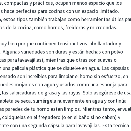
as, compactas y prácticas, ocupan menos espacio que los
as hace perfectas para cocinas con un espacio limitado.
ería, estos tipos también trabajan como herramientas útiles pa
s de la cocina, como hornos, freidoras y microondas.
muy bien porque contienen tensioactivos, abrillantador y
 Algunas variedades son duras y están hechas con polvo
s para lavavajillas), mientras que otras son suaves o
n una película plástica que se disuelve en agua. Las cápsulas
rensado son increíbles para limpiar el horno sin esfuerzo, en
a; puedes mojarlos con agua y usarlos como una esponja para
 las salpicaduras de grasa y las rayas. Solo asegúrese de us
tableta se seca, sumérgela nuevamente en agua y continúa
las paredes de tu horno estén limpios. Mientras tanto, envue
o, colóquelas en el fregadero (o en el baño si no caben) y
ente con una segunda cápsula para lavavajillas. Esta técnica