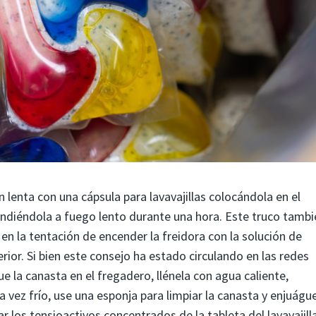
 lenta con una cápsula para lavavajillas colocándola en el
endiéndola a fuego lento durante una hora. Este truco tambi
 en la tentación de encender la freidora con la solución de
terior. Si bien este consejo ha estado circulando en las redes
ue la canasta en el fregadero, llénela con agua caliente,
a vez frío, use una esponja para limpiar la canasta y enjuágu
r los tensioactivos concentrados de la tableta del lavavajill